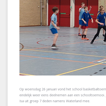
Op woensdag 26 januari vond het school basketbaltoerno
eindelijk weer eens deelnemen aan een schooltoernooi. J
Isa uit groep 7 deden namens Waterland mee.