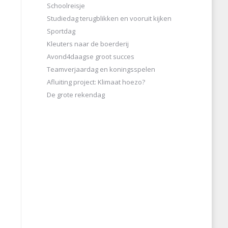
Schoolreisje
Studiedag terugblikken en vooruit kijken
Sportdag
Kleuters naar de boerderij
Avond4daagse groot succes
Teamverjaardag en koningsspelen
Afluiting project: Klimaat hoezo?
De grote rekendag