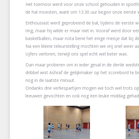
Het toernooi werd voor onze school gehouden in sportha
de hal moesten, want om 13.30 uur begon onze eerste we
Enthousiast werd geprobeerd de bal, tijdens de eerste wed
ring, maar hij wilde er maar niet in. Vooraf werd door 
basketballen, maar nota bene het enige meisje dat bij d
Na een kleine teleurstelling mochten we vrij snel weer 
cijfers verloren, terwijl ons spel echt wel beter was.
Dan maar proberen om in ieder geval in de derde wedstr
dribbel wist Ashraf de gelijkmaker op het scorebord te b
nog in de laatste minuut.
Ondanks drie verliespartijen mogen we toch wel trots o
leeuwen gevochten en ook nog een leuke middag gehad.