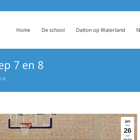
Home
De school
Dalton op Waterland
N
ep 7 en 8
n 8
jan
26