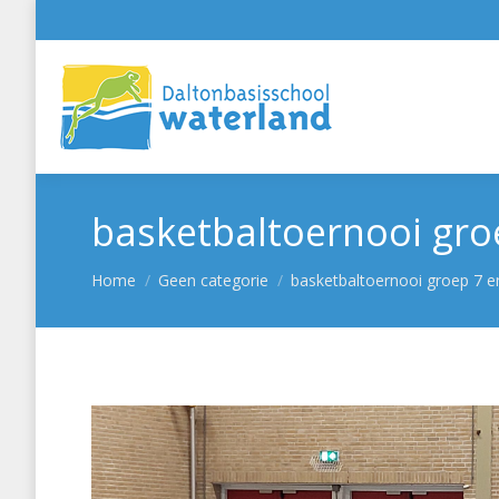
basketbaltoernooi gro
Je bent hier:
Home
Geen categorie
basketbaltoernooi groep 7 e