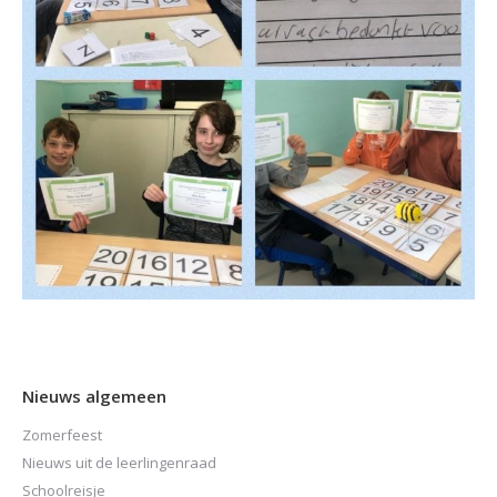
Nieuws algemeen
Zomerfeest
Nieuws uit de leerlingenraad
Schoolreisje