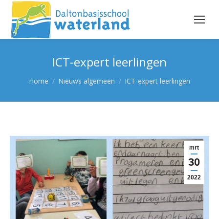
ICT-expert leerlingen
Je bent hier:
Home
Nieuws algemeen
ICT-expert leerlingen
mrt
30
2022