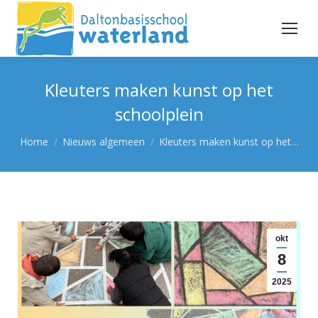
Kleuters maken kunst op het
schoolplein
Je bent hier:
Home
Nieuws algemeen
Kleuters maken kunst op het…
okt
8
2025