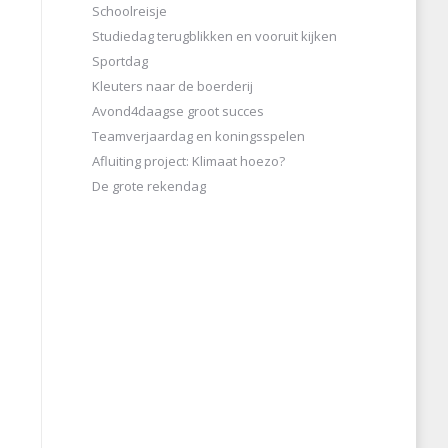
Schoolreisje
Studiedag terugblikken en vooruit kijken
Sportdag
Kleuters naar de boerderij
Avond4daagse groot succes
Teamverjaardag en koningsspelen
Afluiting project: Klimaat hoezo?
De grote rekendag