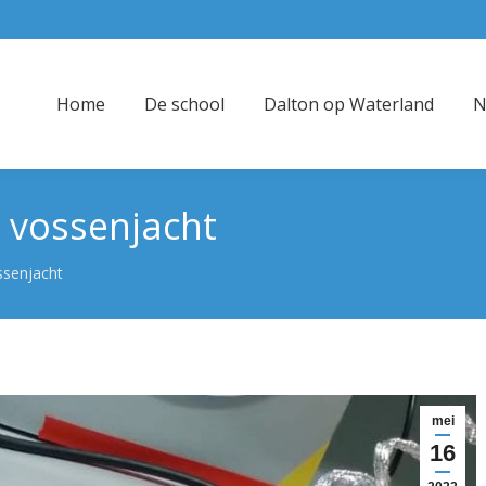
Home
De school
Dalton op Waterland
N
: vossenjacht
ssenjacht
mei
16