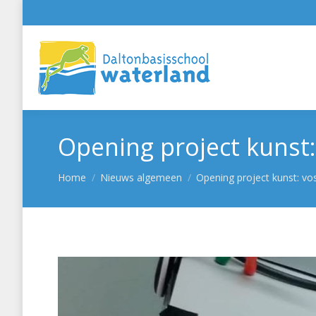
Opening project kunst
Je bent hier:
Home
Nieuws algemeen
Opening project kunst: vo