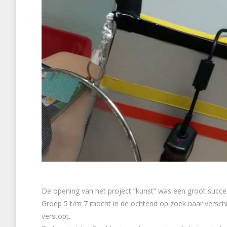
De opening van het project “kunst” was een groot succe
Groep 5 t/m 7 mocht in de ochtend op zoek naar verschill
verstopt.