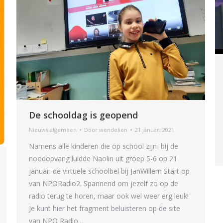
De schooldag is geopend
Nieuws algemeen
Door
wendelien
21 januari 2021
Namens alle kinderen die op school zijn bij de
noodopvang luidde Naolin uit groep 5-6 op 21
januari de virtuele schoolbel bij JanWillem Start op
van NPORadio2. Spannend om jezelf zo op de
radio terug te horen, maar ook wel weer erg leuk!
Je kunt hier het fragment beluisteren op de site
van NPO Radio…