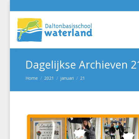
Dagelijkse Archieven
2
Je bent hier:
Home
2021
januari
21