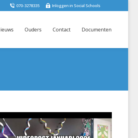
070-3278335
Inloggen in Social Schools
ieuws
Ouders
Contact
Documenten