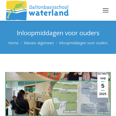
Inloopmiddagen voor ouders
Je bent hier:
Home
Nieuws algemeen
Inloopmiddagen voor ouders
sep
5
2025