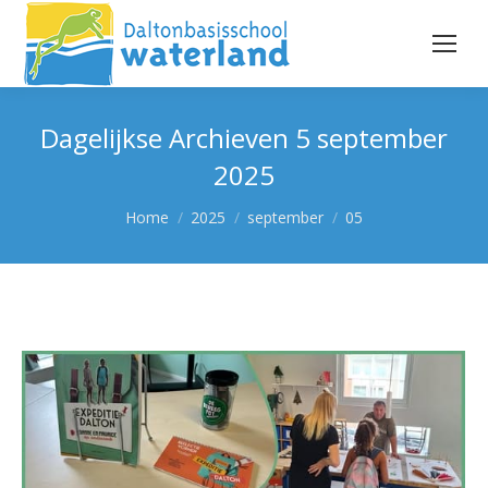
Dagelijkse Archieven
5 september
2025
Je bent hier:
Home
2025
september
05