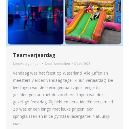
Teamverjaardag
Nieuws algemeen
Door
wendelien
3 juni 2025
Vandaag was het feest op Waterland! Alle juffen en
meesters vierden vandaag tegelijk hun verjaardag! De
leerlingen van de leerlingenraad zijn al enige tijd
geleden gestart met de voorbereidingen van deze
gezellige feestdag! Zij hebben eerst ideeën verzameld.
Zo was er een bingo met leuke prijzen, een
springkussen en in de gymzaal lasergame! Natuurlijk
was…