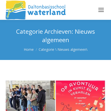
Categorie Archieven:
Nieuws
algemeen
Je bent hier:
Home
Categorie \ Nieuws algemeen\