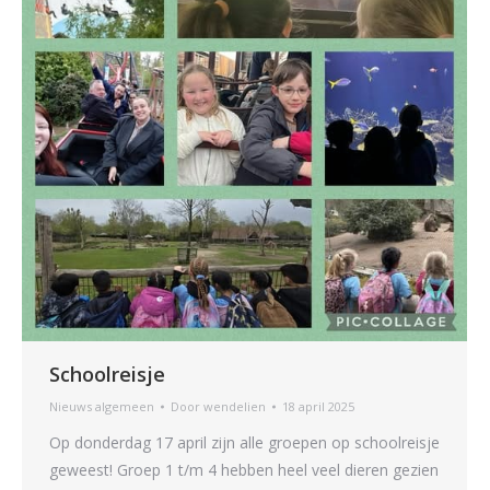
Schoolreisje
Nieuws algemeen
Door
wendelien
18 april 2025
Op donderdag 17 april zijn alle groepen op schoolreisje
geweest! Groep 1 t/m 4 hebben heel veel dieren gezien