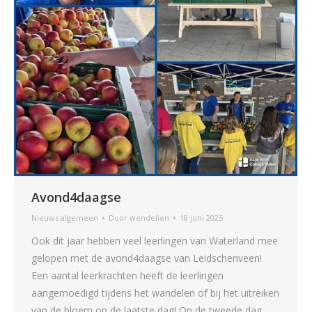
Avond4daagse
Nieuws algemeen
Door
wendelien
18 juni 2025
Ook dit jaar hebben veel leerlingen van Waterland mee
gelopen met de avond4daagse van Leidschenveen!
Een aantal leerkrachten heeft de leerlingen
aangemoedigd tijdens het wandelen of bij het uitreiken
van de bloem op de laatste dag! Op de tweede dag